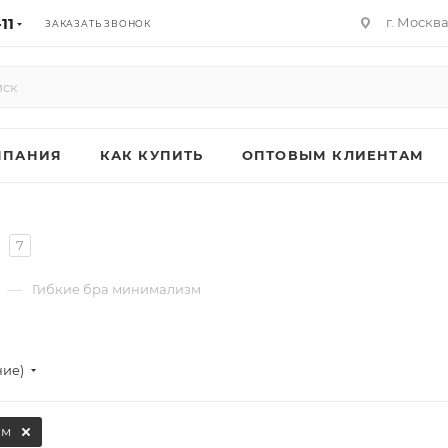
11
г. Москв
ЗАКАЗАТЬ ЗВОНОК
МПАНИЯ
КАК КУПИТЬ
ОПТОВЫМ КЛИЕНТАМ
7
—
Гибкие бра минимализм
ние)
зм