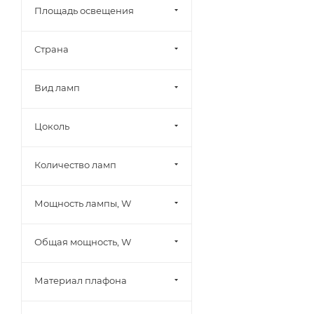
Площадь освещения
Odeon Light (
0
)
Reluce (
0
)
Страна
ST Luce (
0
)
TK Lighting (
0
)
Вид ламп
Uniel (
0
)
Vele Luce (
0
)
Цоколь
Zortes (
0
)
Количество ламп
Эра (
0
)
Мощность лампы, W
Общая мощность, W
Материал плафона