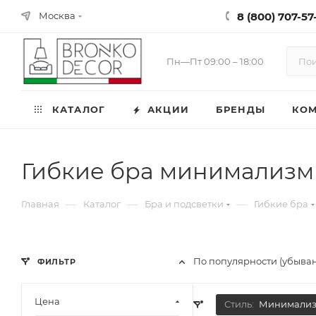
8 (800) 707-57-
Москва
Пн—Пт 09:00 – 18:00
КАТАЛОГ
АКЦИИ
БРЕНДЫ
КО
Гибкие бра минимализм
—
—
—
Главная
Каталог
Бра и подсветки
Гибкие бра
По популярности (убыва
ФИЛЬТР
Цена
Стиль:
Минимали