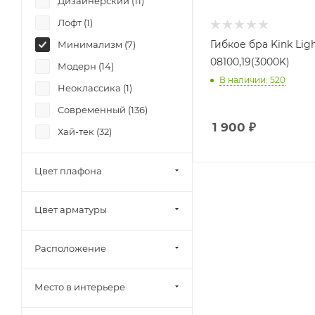
Дизайнерский (
11
)
Globo (
0
)
Лофт (
1
)
Ideal lux (
0
)
Гибкое бра Kink Lig
Минимализм (
7
)
iLedex (
0
)
08100,19(3000K)
Модерн (
14
)
ImperiumLoft (
0
)
В наличии: 520
Неоклассика (
1
)
Italline (
0
)
Современный (
136
)
Kanlux (
0
)
1 900
₽
Хай-тек (
32
)
Kink Light (
6
)
Legrand (
0
)
Цвет плафона
Loft IT (
0
)
Lucide (
0
)
Цвет арматуры
Lumion (
0
)
Lussole (
0
)
Расположение
Maytoni (
0
)
Newport (
0
)
Место в интерьере
Nowodvorski (
0
)