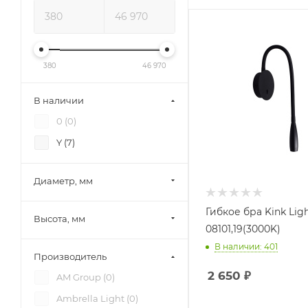
380
46 970
В наличии
0 (
0
)
Y (
7
)
Диаметр, мм
Гибкое бра Kink Lig
Высота, мм
08101,19(3000K)
В наличии: 401
Производитель
2 650
₽
AM Group (
0
)
Ambrella Light (
0
)