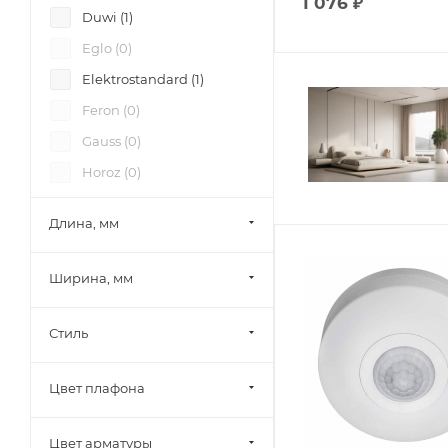
1 076
₽
Duwi (
1
)
Eglo (
0
)
Elektrostandard (
1
)
Feron (
0
)
Gauss (
0
)
Horoz (
0
)
Jung (
0
)
Длина, мм
Kanlux (
5
)
Legrand (
0
)
Ширина, мм
Maytoni (
0
)
Nowodvorski (
0
)
Стиль
Paulmann (
2
)
Цвет плафона
Schneider Electric (
0
)
SWG Standard (
0
)
Цвет арматуры