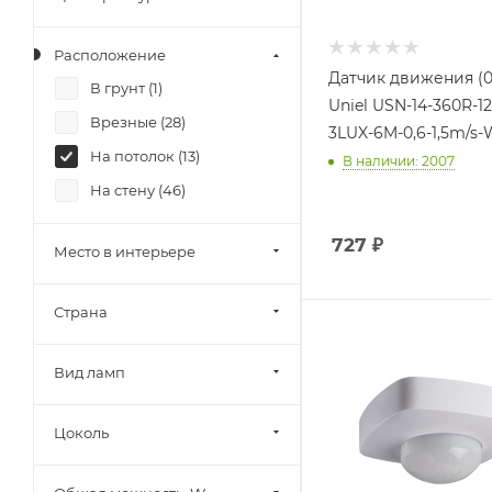
TDM Electric (
0
)
Uniel (
3
)
Расположение
VOLTUM (
0
)
Датчик движения (0
В грунт (
1
)
Uniel USN-14-360R-1
Werkel (
0
)
Врезные (
28
)
3LUX-6M-0,6-1,5m/s
Эра (
0
)
На потолок (
13
)
В наличии: 2007
На стену (
46
)
727
₽
Место в интерьере
Страна
Вид ламп
Цоколь