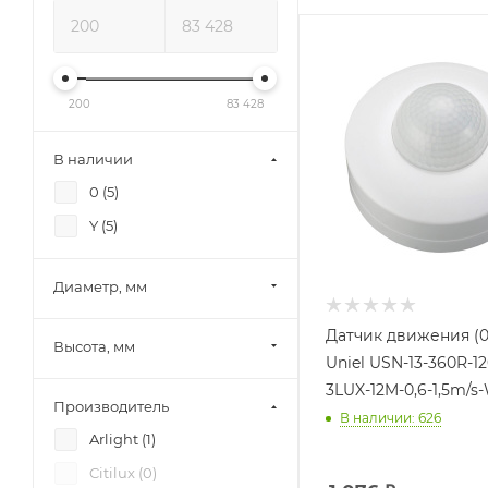
200
83 428
В наличии
0 (
5
)
Y (
5
)
Диаметр, мм
Датчик движения (0
Высота, мм
Uniel USN-13-360R-1
3LUX-12M-0,6-1,5m/s
Производитель
В наличии: 626
Arlight (
1
)
Citilux (
0
)