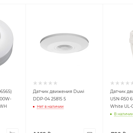
6565)
Датчик движения Duwi
Датчик дв
200W-
DDP-04 25815 5
USN-R50 6
-WH
White UL-
Нет в наличии
В наличии