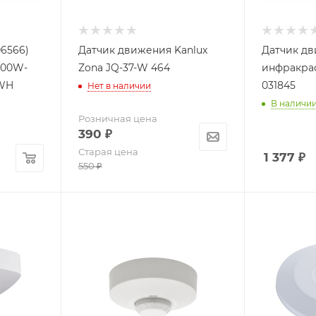
6566)
Датчик движения Kanlux
Датчик д
200W-
Zona JQ-37-W 464
инфракрас
-WH
031845
Нет в наличии
В наличии
Розничная цена
390
₽
Старая цена
1 377
₽
550
₽