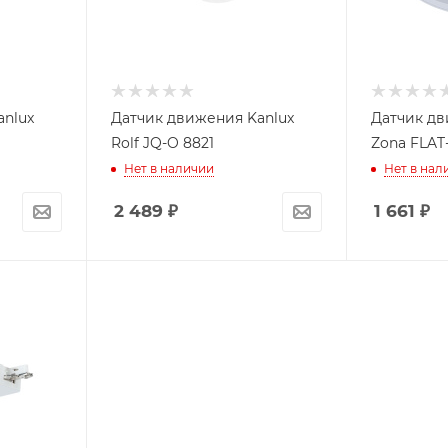
anlux
Датчик движения Kanlux
Датчик дв
Rolf JQ-O 8821
Zona FLAT
Нет в наличии
Нет в нал
2 489
₽
1 661
₽