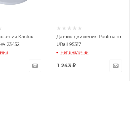
ижения Kanlux
Датчик движения Paulmann
-W 23452
URail 95317
ичии
Нет в наличии
1 243
₽