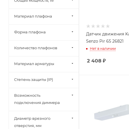
Общая мощность, W
Материал плафона
Форма плафона
Датчик движения K
Senzo Pir 65 26821
Количество плафонов
Нет в наличии
2 408
₽
Материал арматуры
Степень защиты (IP)
Возможность
подключения диммера
Диаметр врезного
отверстия, мм