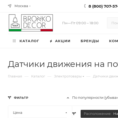
8 (800) 707-57-
Москва
Пн—Пт 09:00 – 18:00
КАТАЛОГ
АКЦИИ
БРЕНДЫ
КО
Датчики движения на по
—
—
—
Главная
Каталог
Электротовары
Датчики дви
По популярности (убыва
ФИЛЬТР
Цена
Расположение:
На