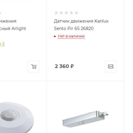
вижения
Датчик движения Kanlux
ный Arlight
Sento Pir 65 26820
Нет в наличии
: 2
2 360
₽