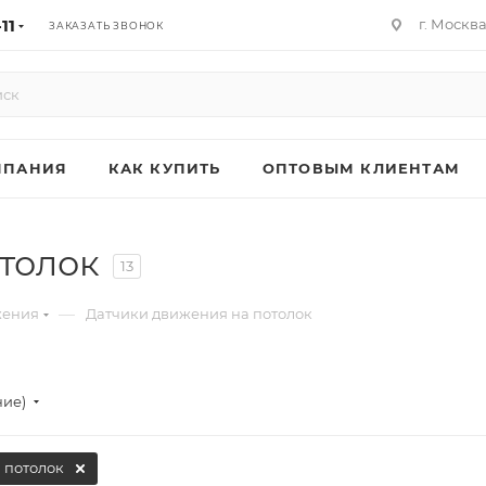
11
г. Москв
ЗАКАЗАТЬ ЗВОНОК
МПАНИЯ
КАК КУПИТЬ
ОПТОВЫМ КЛИЕНТАМ
толок
13
—
жения
Датчики движения на потолок
ние)
 потолок