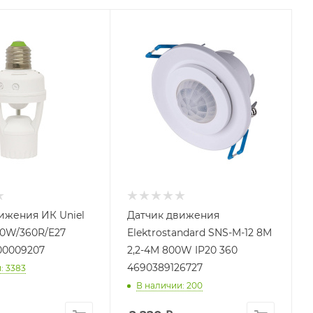
ижения ИК Uniel
Датчик движения
0W/360R/E27
Elektrostandard SNS-M-12 8M
00009207
2,2-4M 800W IP20 360
4690389126727
: 3383
В наличии: 200