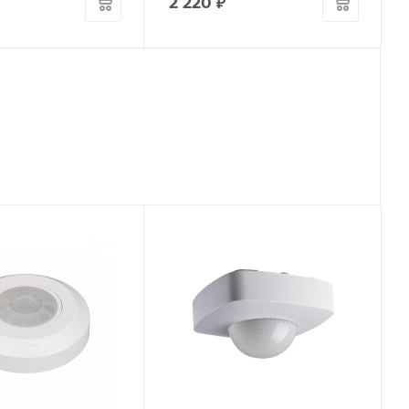
2 220
₽