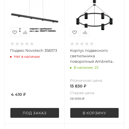
Подвес Novotech 358373
Корпус подвесного
светильника
Нет в наличии
поворотный Ambrella
Light Diy spot C9022
В наличии: 25
Розничная цена
15 830
₽
Старая цена
4 410
₽
18 996
₽
ПОД ЗАКАЗ
В КОРЗИНУ