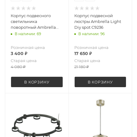
Корпус подвесного
Корпус подвесной
светильника
люстры Ambrella Light
поворотный Ambrella
Diy spot C9236
Light Diy spot C9119
В наличии: 69
В наличии: 96
Розничная цена
Розничная цена
3 400
₽
17 650
₽
Старая цена
Старая цена
4 080
₽
21 180
₽
В КОРЗИНУ
В КОРЗИНУ