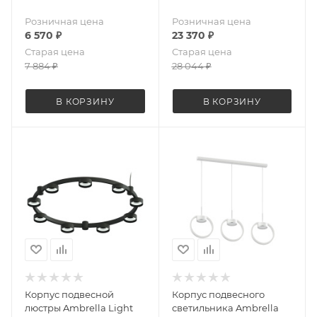
Розничная цена
Розничная цена
6 570
₽
23 370
₽
Старая цена
Старая цена
7 884
₽
28 044
₽
В КОРЗИНУ
В КОРЗИНУ
Корпус подвесной
Корпус подвесного
люстры Ambrella Light
светильника Ambrella