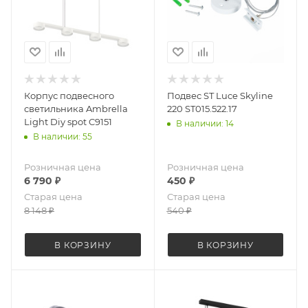
Корпус подвесного
Подвес ST Luce Skyline
светильника Ambrella
220 ST015.522.17
Light Diy spot C9151
В наличии: 14
В наличии: 55
Розничная цена
Розничная цена
6 790
₽
450
₽
Старая цена
Старая цена
8 148
₽
540
₽
В КОРЗИНУ
В КОРЗИНУ