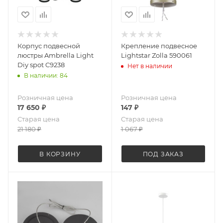
Корпус подвесной
Крепление подвесное
люстры Ambrella Light
Lightstar Zolla 590061
Diy spot C9238
Нет в наличии
В наличии: 84
Розничная цена
Розничная цена
17 650
₽
147
₽
Старая цена
Старая цена
21 180
₽
1 067
₽
В КОРЗИНУ
ПОД ЗАКАЗ