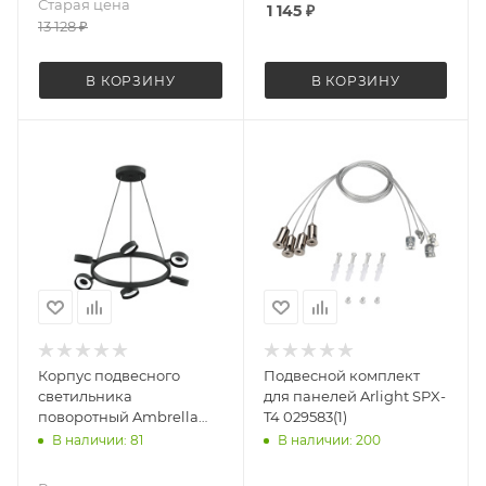
Старая цена
1 145
₽
13 128
₽
В КОРЗИНУ
В КОРЗИНУ
Корпус подвесного
Подвесной комплект
светильника
для панелей Arlight SPX-
поворотный Ambrella
T4 029583(1)
Light Diy spot C9193
В наличии: 81
В наличии: 200