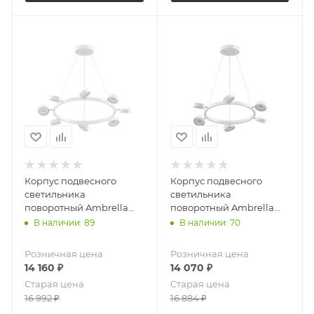
Корпус подвесного
Корпус подвесного
светильника
светильника
поворотный Ambrella
поворотный Ambrella
Light Diy spot C9195
Light Diy spot C9191
В наличии: 89
В наличии: 70
Розничная цена
Розничная цена
14 160
₽
14 070
₽
Старая цена
Старая цена
16 992
₽
16 884
₽