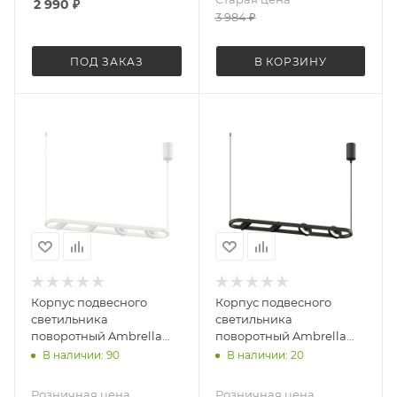
2 990
₽
3 984
₽
ПОД ЗАКАЗ
В КОРЗИНУ
Корпус подвесного
Корпус подвесного
светильника
светильника
поворотный Ambrella
поворотный Ambrella
Light Diy spot C9163
Light Diy spot C9164
В наличии: 90
В наличии: 20
Розничная цена
Розничная цена