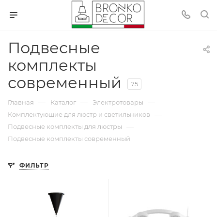
Подвесные
комплекты
современный
75
—
—
—
Главная
Каталог
Электротовары
—
Комплектующие для люстр и светильников
—
Подвесные комплекты для люстры
Подвесные комплекты современный
ФИЛЬТР