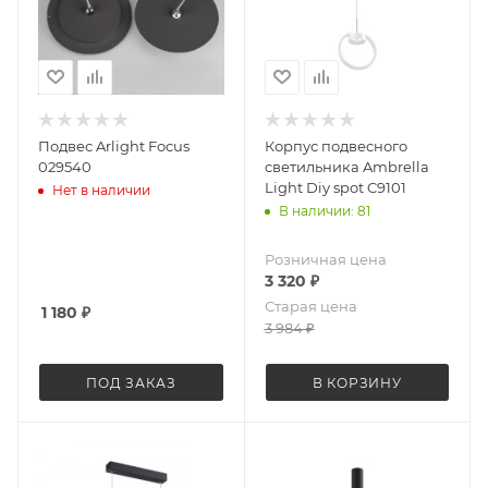
Подвес Arlight Focus
Корпус подвесного
029540
светильника Ambrella
Light Diy spot C9101
Нет в наличии
В наличии: 81
Розничная цена
3 320
₽
Старая цена
1 180
₽
3 984
₽
ПОД ЗАКАЗ
В КОРЗИНУ