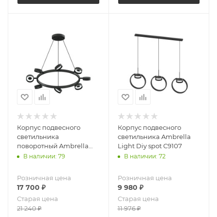
Корпус подвесного
Корпус подвесного
светильника
светильника Ambrella
поворотный Ambrella
Light Diy spot C9107
Light Diy spot C9198
В наличии: 79
В наличии: 72
Розничная цена
Розничная цена
17 700
₽
9 980
₽
Старая цена
Старая цена
21 240
₽
11 976
₽