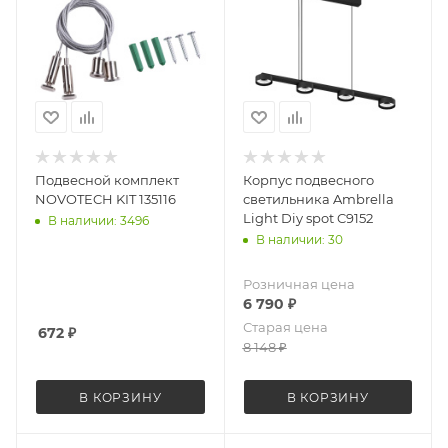
Подвесной комплект
Корпус подвесного
NOVOTECH KIT 135116
светильника Ambrella
Light Diy spot C9152
В наличии: 3496
В наличии: 30
Розничная цена
6 790
₽
Старая цена
672
₽
8 148
₽
В КОРЗИНУ
В КОРЗИНУ