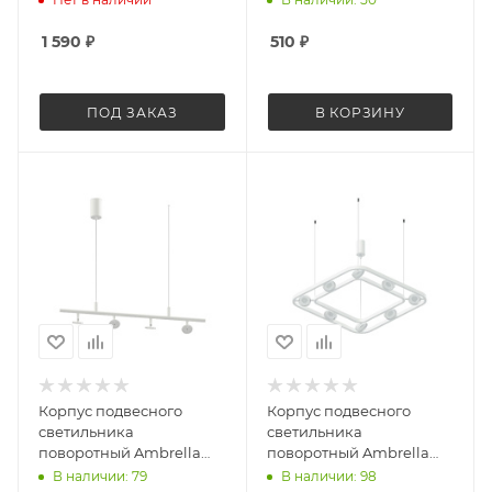
1 590
₽
510
₽
ПОД ЗАКАЗ
В КОРЗИНУ
Корпус подвесного
Корпус подвесного
светильника
светильника
поворотный Ambrella
поворотный Ambrella
Light Diy spot C9001
Light Diy spot C9177
В наличии: 79
В наличии: 98