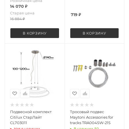
Розничная цена
14 070
₽
Старая цена
719
₽
16 884
₽
В КОРЗИНУ
В КОРЗИНУ
Подвесной комплект
Тросовый подвес
Citilux СтарЛайт
Maytoni Accessories for
CL703011
tracks TRA004SW-21S
Нет в наличии
В наличии: 50