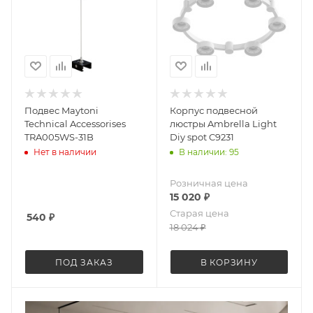
Подвес Maytoni
Корпус подвесной
Technical Accessorises
люстры Ambrella Light
TRA005WS-31B
Diy spot C9231
Нет в наличии
В наличии: 95
Розничная цена
15 020
₽
Старая цена
540
₽
18 024
₽
ПОД ЗАКАЗ
В КОРЗИНУ