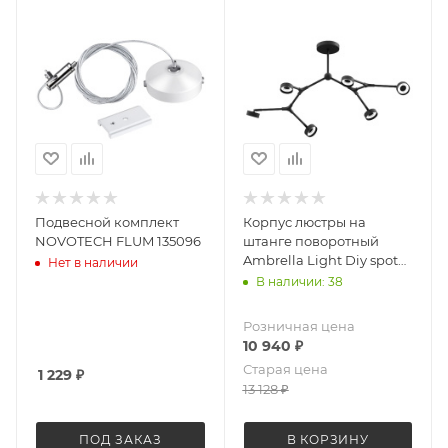
Подвесной комплект
Корпус люстры на
NOVOTECH FLUM 135096
штанге поворотный
Ambrella Light Diy spot
Нет в наличии
C9056
В наличии: 38
Розничная цена
10 940
₽
Старая цена
1 229
₽
13 128
₽
ПОД ЗАКАЗ
В КОРЗИНУ