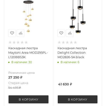
Каскадная люстра
Каскадная люстра
Maytoni Area MOD295PL-
Delight Collection
L120BBS3K
MD2826-5A black
В наличии: 30
В наличии: 6
Розничная цена
27 250
₽
Старая цена
41 630
₽
54 495
₽
В КОРЗИНУ
В КОРЗИНУ