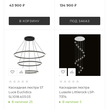
43 900
₽
134 900
₽
В КОРЗИНУ
ПОД ЗАКАЗ
Каскадная люстра ST
Каскадная люстра
Luce Euclidics
Lussole Littlerock LSP-
SL1018.403.03
7374
В наличии: 25
В наличии: 5