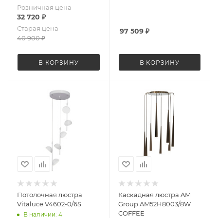
Розничная цена
32 720
₽
Старая цена
97 509
₽
40 900
₽
В КОРЗИНУ
В КОРЗИНУ
Потолочная люстра
Каскадная люстра AM
Vitaluce V4602-0/6S
Group AM52H8003/8W
COFFEE
В наличии: 4