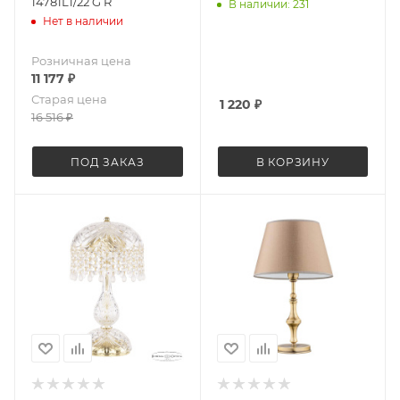
14781L1/22 G R
В наличии: 231
Нет в наличии
Розничная цена
11 177
₽
Старая цена
1 220
₽
16 516
₽
ПОД ЗАКАЗ
В КОРЗИНУ