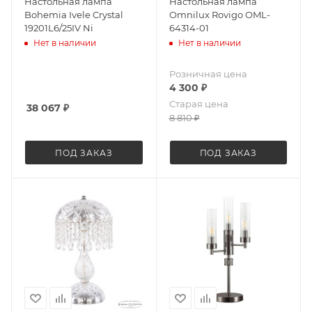
Настольная лампа
Настольная лампа
Bohemia Ivele Crystal
Omnilux Rovigo OML-
19201L6/25IV Ni
64314-01
Нет в наличии
Нет в наличии
Розничная цена
4 300
₽
Старая цена
38 067
₽
8 810
₽
ПОД ЗАКАЗ
ПОД ЗАКАЗ