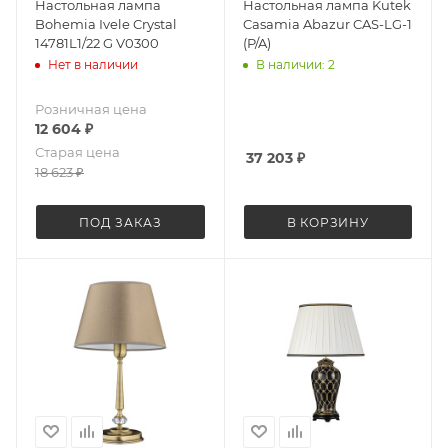
Настольная лампа
Настольная лампа Kutek
Bohemia Ivele Crystal
Casamia Abazur CAS-LG-1
14781L1/22 G V0300
(P/A)
Нет в наличии
В наличии: 2
Розничная цена
12 604
₽
Старая цена
37 203
₽
18 623
₽
ПОД ЗАКАЗ
В КОРЗИНУ