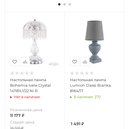
Настольная лампа
Настольная лампа
Bohemia Ivele Crystal
Lumion Classi Bianka
14781L1/22 Ni R
8164/1T
Нет в наличии
В наличии: 270
Розничная цена
11 177
₽
Старая цена
1 491
₽
16 516
₽