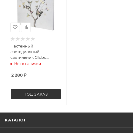
Настенный
светодиодный
светильник Globo
Motivia II 28376
Нет в наличии
2 280
₽
ПОД ЗАКАЗ
КАТАЛОГ