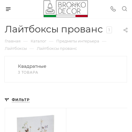
Лайтбоксы прованс
1
—
—
—
Главная
Каталог
Предметы интерьера
—
Лайтбоксы
Лайтбоксы прованс
Квадратные
3 ТОВАРА
ФИЛЬТР