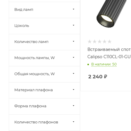
Вид ламп
Цоколь
Количество ламп
Встраиваемый спот
Calipso C110CL-01-GU
Мощность лампы, W
В наличии: 50
Общая мощность, W
2 240
₽
Материал плафона
Форма плафона
Количество плафонов