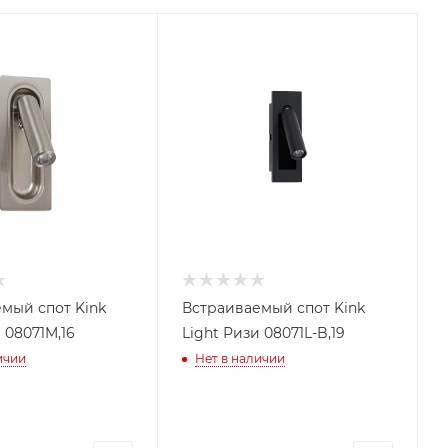
мый спот Kink
Встраиваемый спот Kink
 08071M,16
Light Ризи 08071L-B,19
ичии
Нет в наличии