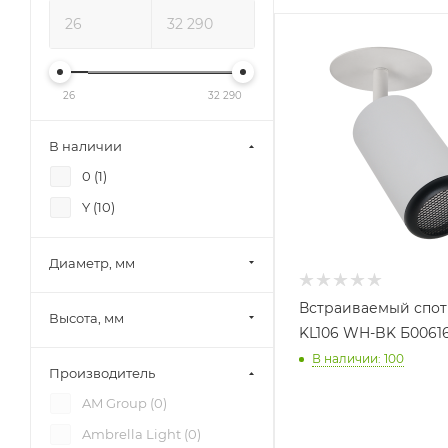
26
32 290
В наличии
0 (
1
)
Y (
10
)
Диаметр, мм
Встраиваемый спот
Высота, мм
KL106 WH-BK Б0061
В наличии: 100
Производитель
AM Group (
0
)
Ambrella Light (
0
)