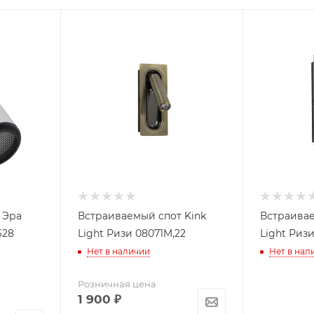
 Эра
Встраиваемый спот Kink
Встраивае
628
Light Ризи 08071M,22
Light Ризи
Нет в наличии
Нет в нал
Розничная цена
1 900
₽