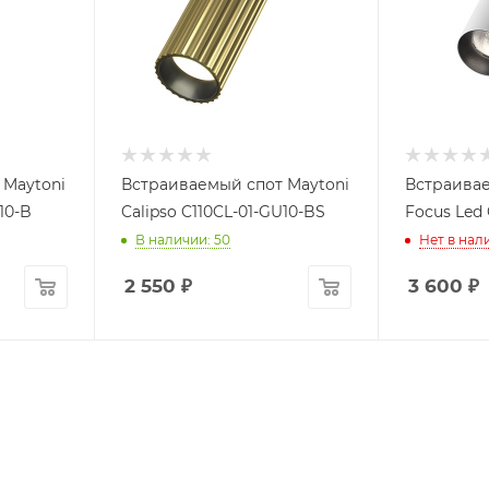
 Maytoni
Встраиваемый спот Maytoni
Встраивае
10-B
Calipso C110CL-01-GU10-BS
Focus Led
В наличии: 50
Нет в нал
2 550
₽
3 600
₽