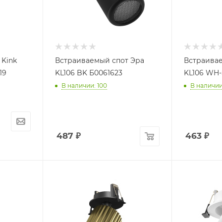
 Kink
Встраиваемый спот Эра
Встраивае
19
KL106 BK Б0061623
KL106 WH-
В наличии: 100
В наличии
487
₽
463
₽