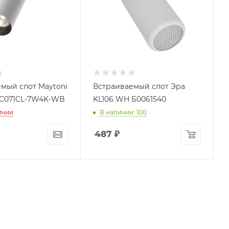
мый спот Maytoni
Встраиваемый спот Эра
 C071CL-7W4K-WB
KL106 WH Б0061540
ичии
В наличии: 100
487
₽