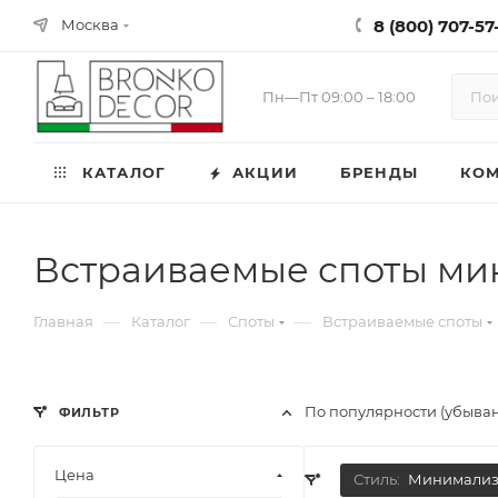
8 (800) 707-57-
Москва
Пн—Пт 09:00 – 18:00
КАТАЛОГ
АКЦИИ
БРЕНДЫ
КО
Встраиваемые споты м
—
—
—
Главная
Каталог
Споты
Встраиваемые споты
По популярности (убыва
ФИЛЬТР
Цена
Стиль:
Минимали