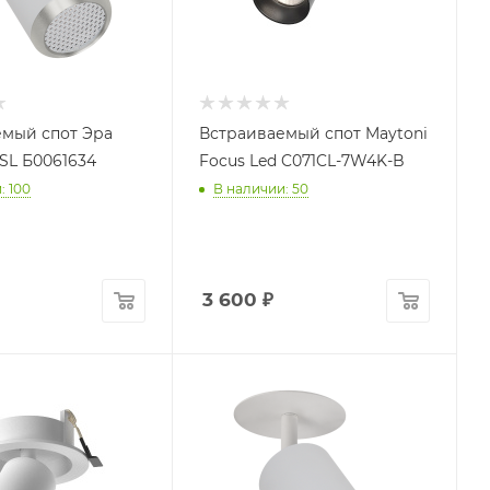
мый спот Эра
Встраиваемый спот Maytoni
SL Б0061634
Focus Led C071CL-7W4K-B
: 100
В наличии: 50
3 600
₽