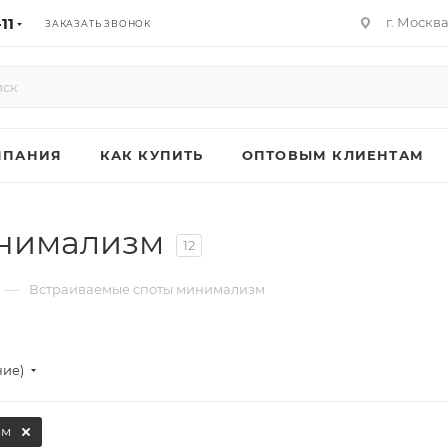
11
г. Москв
ЗАКАЗАТЬ ЗВОНОК
МПАНИЯ
КАК КУПИТЬ
ОПТОВЫМ КЛИЕНТАМ
инимализм
12
—
Встраиваемые споты минимализм
ние)
зм