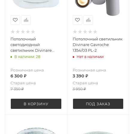
Потолочный
Потолочный светильник
светодиодный
Divinare Gavroche
светильник Divinare
1354/03 PL-2
8003/60 PL-1
В наличии: 28
Нет в наличии
Розничная цена
Розничная цена
6 300
₽
3 390
₽
Старая цена
Старая цена
7 350
₽
3 950
₽
В КОРЗИНУ
ПОД ЗАКАЗ