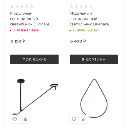
Модульный
Модульный
светодиодный
светодиодный
светильник Divinare
светильник Divinare
Formica 1904/06 SP-13
Formica 1908/06 SP-13
Нет в наличии
В наличии: 187
9 190
₽
6 490
₽
ПОД ЗАКАЗ
В КОРЗИНУ