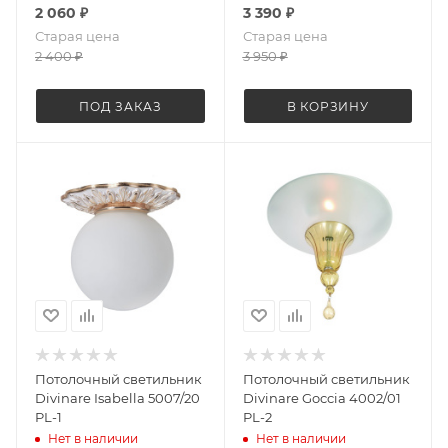
2 060
₽
3 390
₽
Старая цена
Старая цена
2 400
₽
3 950
₽
ПОД ЗАКАЗ
В КОРЗИНУ
Потолочный светильник
Потолочный светильник
Divinare Isabella 5007/20
Divinare Goccia 4002/01
PL-1
PL-2
Нет в наличии
Нет в наличии