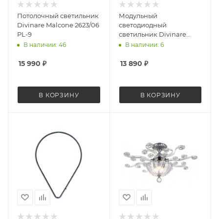
Потолочный светильник
Модульный
Divinare Malcone 2623/06
светодиодный
PL-9
светильник Divinare
Formica 1905/06 SP-19
В наличии: 46
В наличии: 6
15 990
₽
13 890
₽
В КОРЗИНУ
В КОРЗИНУ