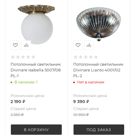
Потолочный светильник
Потолочный светильник
Divinare Isabella 5007/08
Divinare Lianto 4001/02
PL-1
PL-2
В наличии: 1
Нет в наличии
Розничная цена
Розничная цена
2 190
₽
9 390
₽
Старая цена
Старая цена
2 550
₽
10 950
₽
В КОРЗИНУ
ПОД ЗАКАЗ