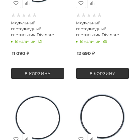
Модульный
Модульный
светодиодный
светодиодный
светильник Divinare
светильник Divinare
Formica 1902/06 SP-18
Formica 1907/06 SP-17
В наличии: 121
В наличии: 89
11 090
₽
12 690
₽
В КОРЗИНУ
В КОРЗИНУ