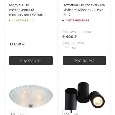
Модульный
Потолочный светильник
светодиодный
Divinare Albedo 8819/02
светильник Divinare
PL-3
Formica 1906/06 SP-19
В наличии: 33
Нет в наличии
Розничная цена
9 400
₽
Старая цена
13 890
₽
19 990
₽
В КОРЗИНУ
ПОД ЗАКАЗ