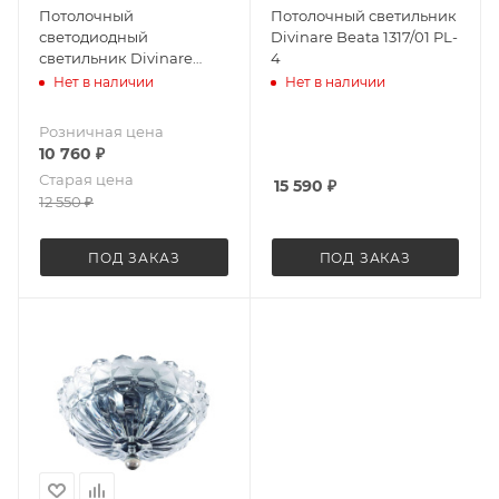
Потолочный
Потолочный светильник
светодиодный
Divinare Beata 1317/01 PL-
светильник Divinare
4
8003/46 PL-1
Нет в наличии
Нет в наличии
Розничная цена
10 760
₽
Старая цена
15 590
₽
12 550
₽
ПОД ЗАКАЗ
ПОД ЗАКАЗ