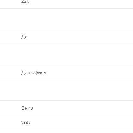
220
Да
Для офиса
Вниз
208