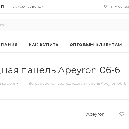
11
г. Москв
ЗАКАЗАТЬ ЗВОНОК
МПАНИЯ
КАК КУПИТЬ
ОПТОВЫМ КЛИЕНТАМ
ная панель Apeyron 06-61
—
мстронг
Встраиваемая светодиодная панель Apeyron 06-61
Apeyron