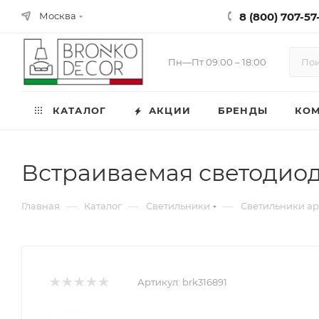
8 (800) 707-57-
Москва
Пн—Пт 09:00 – 18:00
КАТАЛОГ
АКЦИИ
БРЕНДЫ
КО
Встраиваемая светодиод
—
—
—
Главная
Каталог
Светильники
Светильники ар
Артикул:
brk316891