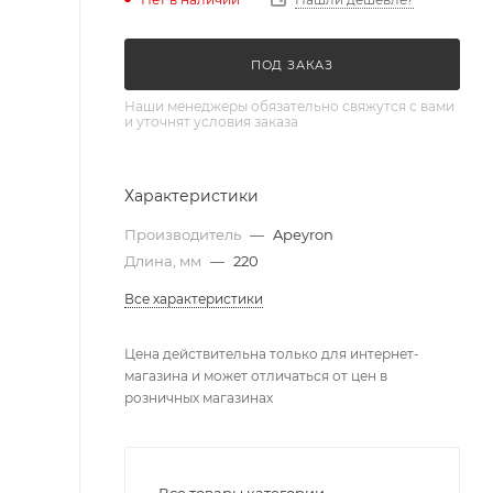
ПОД ЗАКАЗ
Наши менеджеры обязательно свяжутся с вами
и уточнят условия заказа
Характеристики
Производитель
—
Apeyron
Длина, мм
—
220
Все характеристики
Цена действительна только для интернет-
магазина и может отличаться от цен в
розничных магазинах