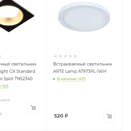
емый светильник
Встраиваемый светильник
ight GX Standard
ARTE Lamp A7973PL-1WH
no Spot TN52340
В наличии: 1475
: 925
 цена
а
520
₽