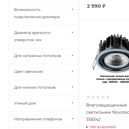
2 990
₽
Schneider Electric (
0
)
Возможность
Simple Story (
2
)
подключения диммера
ST Luce (
5
)
Диаметр врезного
SWG PRO (
0
)
отверстия, мм
SWG Standard (
0
)
TDM Electric (
0
)
Для натяжных потолков
Uniel (
0
)
Volpe (
0
)
Цвет свечения
Voltalighting (
0
)
Wertmark (
0
)
Для низких потолков
Wolta (
0
)
Умный дом
Влагозащищенный
Zortes (
0
)
светильник Novote
Эра (
8
)
Направление плафонов
358342
Нет в наличии