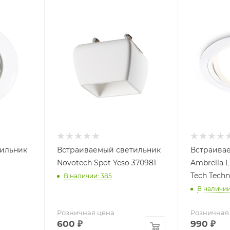
тильник
Встраиваемый светильник
Встраива
Novotech Spot Yeso 370981
Ambrella L
Tech Techn
В наличии: 385
В наличии:
Розничная цена
Розничная
600
₽
990
₽