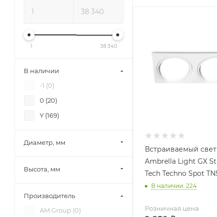
1
38 340
В наличии
-1 (
0
)
0 (
20
)
Y (
169
)
Диаметр, мм
Встраиваемый све
Ambrella Light GX S
Высота, мм
Tech Techno Spot TN
В наличии: 224
Производитель
Розничная цена
AM Group (
0
)