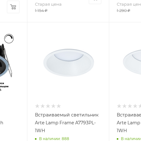
Старая цена
Старая цен
1 154
₽
1 290
₽
Встраиваемый светильник
Встраива
ch
Arte Lamp Frame A7793PL-
Arte Lamp
1WH
1WH
В наличии: 888
В наличии