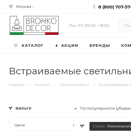
8 (800) 707-57-
Москва
Пн—Пт 09:00 – 18:00
КАТАЛОГ
АКЦИИ
БРЕНДЫ
КО
Встраиваемые светиль
—
—
—
Главная
Каталог
Светильники
Встраиваемые 
По популярности (убыва
ФИЛЬТР
Цена
Стиль:
Минимали