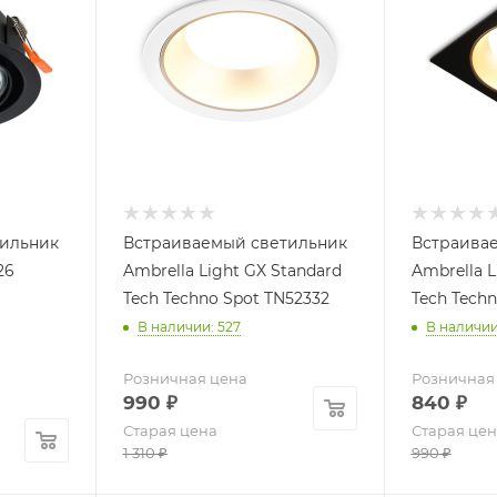
тильник
Встраиваемый светильник
Встраива
26
Ambrella Light GX Standard
Ambrella L
Tech Techno Spot TN52332
Tech Tech
В наличии: 527
В наличии
Розничная цена
Розничная
990
₽
840
₽
Старая цена
Старая цен
1 310
₽
990
₽