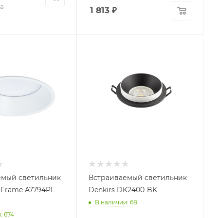
а
1 813
₽
емый светильник
Встраиваемый светильник
 Frame A7794PL-
Denkirs DK2400-BK
В наличии: 68
: 674