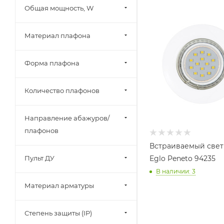
Lumina Deco (
0
)
Общая мощность, W
Lumker (
0
)
Lussole (
0
)
Материал плафона
Mantra (
0
)
Форма плафона
Maytoni (
1
)
Maytoni Outlet (
0
)
Количество плафонов
MW-Light (
0
)
Novotech (
3
)
Направление абажуров/
Nowodvorski (
17
)
плафонов
Omnilux (
0
)
Встраиваемый све
Пульт ДУ
OPPLE (
0
)
Eglo Peneto 94235
В наличии: 3
Paulmann (
0
)
Материал арматуры
Reccagni Angelo (
0
)
Reluce (
0
)
Степень защиты (IP)
Ritter (
0
)