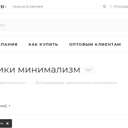
11
г. Москв
ЗАКАЗАТЬ ЗВОНОК
МПАНИЯ
КАК КУПИТЬ
ОПТОВЫМ КЛИЕНТАМ
ники минимализм
197
—
светильники
Встраиваемые светильники минимализм
ние)
зм