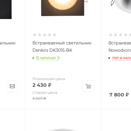
тильник
Встраиваемый светильник
Встраива
Denkirs DK3015-BK
Nowodvors
В наличии: 9
Нет в нал
Розничная цена
2 430
₽
Старая цена
7 800
₽
3 007
₽