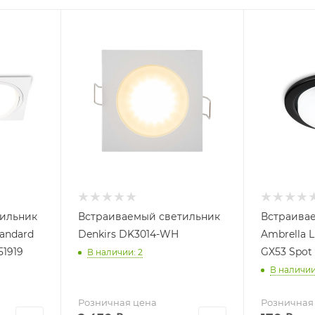
тильник
Встраиваемый светильник
Встраива
tandard
Denkirs DK3014-WH
Ambrella L
51919
GX53 Spot
В наличии: 2
В наличии
Розничная цена
Розничная