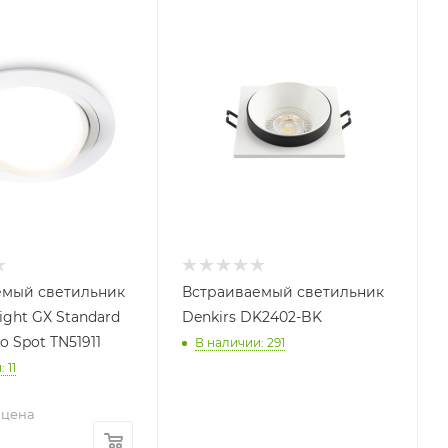
емый светильник
Встраиваемый светильник
ight GX Standard
Denkirs DK2402-BK
o Spot TN51911
В наличии: 291
 11
 цена