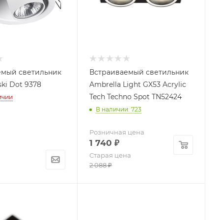
емый светильник
Встраиваемый светильник
ki Dot 9378
Ambrella Light GX53 Acrylic
Tech Techno Spot TN52424
ичии
В наличии: 723
Розничная цена
1 740
₽
Старая цена
2 088
₽