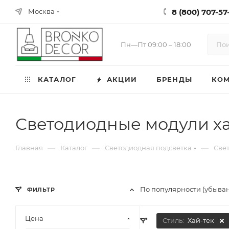
8 (800) 707-57-
Москва
Пн—Пт 09:00 – 18:00
КАТАЛОГ
АКЦИИ
БРЕНДЫ
КО
Светодиодные модули ха
—
—
—
Главная
Каталог
Светодиодная подсветка
Све
По популярности (убыва
ФИЛЬТР
Цена
Стиль:
Хай-тек