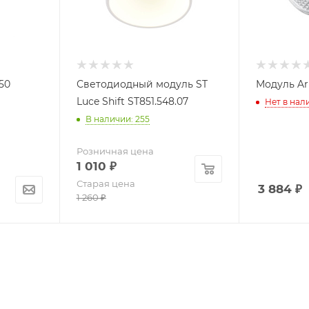
50
Светодиодный модуль ST
Модуль Ar
Luce Shift ST851.548.07
Нет в нал
В наличии: 255
Розничная цена
1 010
₽
Старая цена
3 884
₽
1 260
₽