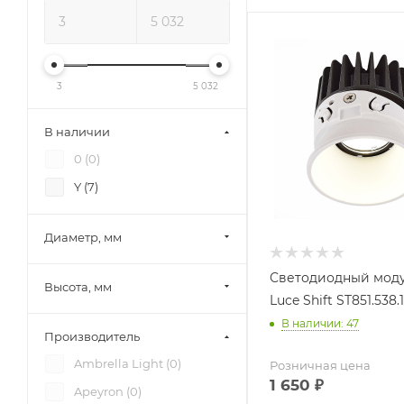
3
5 032
В наличии
0 (
0
)
Y (
7
)
Диаметр, мм
Светодиодный моду
Высота, мм
Luce Shift ST851.538.
В наличии: 47
Производитель
Ambrella Light (
0
)
Розничная цена
1 650
₽
Apeyron (
0
)