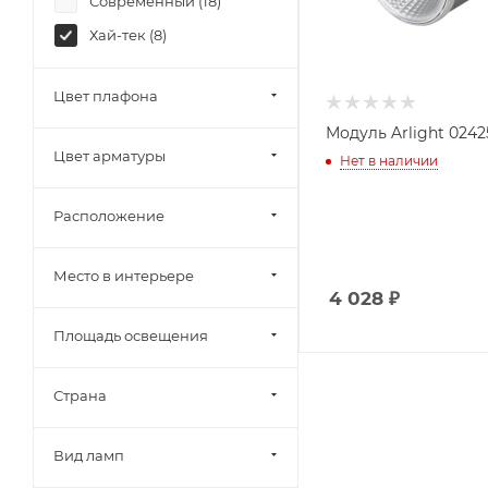
Современный (
18
)
ST Luce (
6
)
Хай-тек (
8
)
Volpe (
0
)
Voltega (
0
)
Цвет плафона
Wolta (
0
)
Модуль Arlight 0242
Эра (
0
)
Цвет арматуры
Нет в наличии
Расположение
Место в интерьере
4 028
₽
Площадь освещения
Страна
Вид ламп