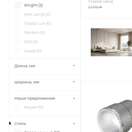
Старая цена
Arlight (
2
)
3 070
₽
Arte Lamp (
0
)
Crystal Lux (
0
)
Denkirs (
0
)
EKS (
0
)
Gauss (
0
)
iLedex (
0
)
Длина, мм
Italline (
0
)
Legrand (
0
)
Ширина, мм
Lightstar (
0
)
Lumker (
0
)
Наши предложения
Maytoni Outlet (
0
)
Акция (
0
)
Novotech (
0
)
Стиль
Paulmann (
0
)