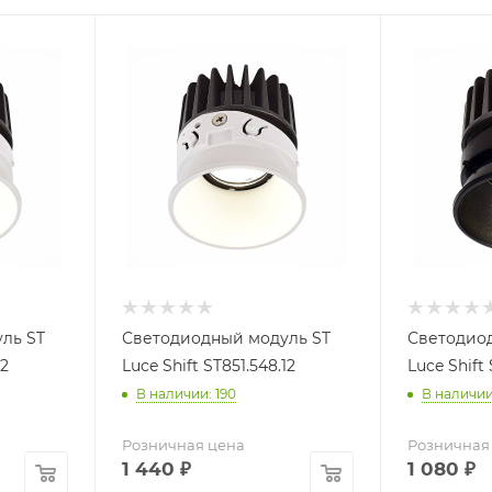
ль ST
Светодиодный модуль ST
Светодио
12
Luce Shift ST851.548.12
Luce Shift
В наличии: 190
В наличии:
Розничная цена
Розничная
1 440
₽
1 080
₽