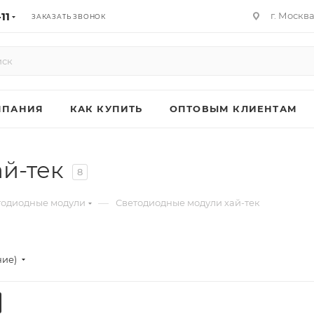
11
г. Москв
ЗАКАЗАТЬ ЗВОНОК
МПАНИЯ
КАК КУПИТЬ
ОПТОВЫМ КЛИЕНТАМ
й-тек
8
—
тодиодные модули
Светодиодные модули хай-тек
ние)