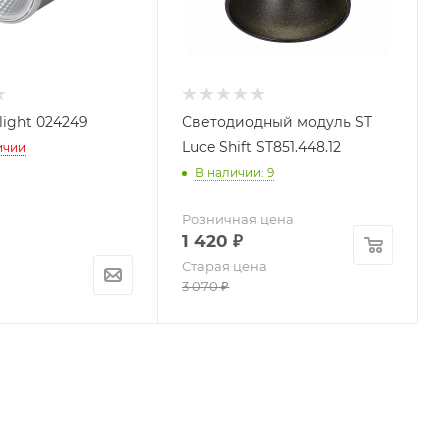
light 024249
Светодиодный модуль ST
Luce Shift ST851.448.12
ичии
В наличии: 9
Розничная цена
1 420
₽
Старая цена
3 070
₽