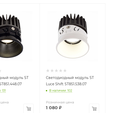
дный модуль ST
Светодиодный модуль ST
 ST851.448.07
Luce Shift ST851.538.07
 131
В наличии: 102
 цена
Розничная цена
1 080
₽