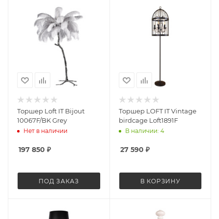
Торшер Loft IT Bijout
Торшер LOFT IT Vintage
10067F/BK Grey
birdcage Loft1891F
Нет в наличии
В наличии: 4
197 850
₽
27 590
₽
ПОД ЗАКАЗ
В КОРЗИНУ