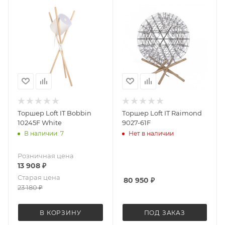
Торшер Loft IT Bobbin
Торшер Loft IT Raimond
10245F White
9027-61F
В наличии: 7
Нет в наличии
Розничная цена
13 908
₽
Старая цена
80 950
₽
23 180
₽
В КОРЗИНУ
ПОД ЗАКАЗ