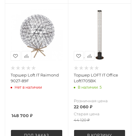
Торшер Loft IT Raimond
Торшер LOFT IT Office
9027-89F
Loft1705BK
Нет в наличии
В наличии: 5
Розничная цена
22 060
₽
Старая цена
148 700
₽
44 120
₽
ПОД ЗАКАЗ
В КОРЗИНУ