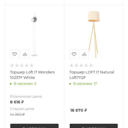
Торшер Loft IT Wonders
Торшер LOFT IT Natural
10237F White
Loft7112F
В наличии: 3
В наличии: 17
Розничная цена
8 616
₽
Старая цена
18 670
₽
14 360
₽