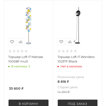
Торшер Loft IT Matisse
Торшер Loft IT Wonders
10008F mult
10237F Black
В наличии: 3
Нет в наличии
Розничная цена
8 616
₽
Старая цена
35 600
₽
14 360
₽
В КОРЗИНУ
ПОД ЗАКАЗ