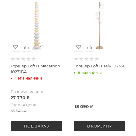
Торшер Loft IT Macaroon
Торшер Loft IT Tely 10236F
10271F/A
В наличии: 5
Нет в наличии
Розничная цена
27 770
₽
Старая цена
18 090
₽
55 540
₽
ПОД ЗАКАЗ
В КОРЗИНУ