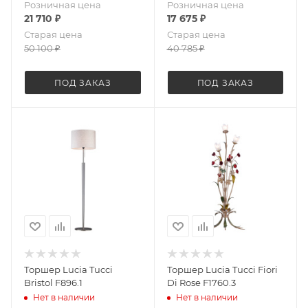
Розничная цена
Розничная цена
21 710
₽
17 675
₽
Старая цена
Старая цена
50 100
₽
40 785
₽
ПОД ЗАКАЗ
ПОД ЗАКАЗ
Торшер Lucia Tucci
Торшер Lucia Tucci Fiori
Bristol F896.1
Di Rose F1760.3
Нет в наличии
Нет в наличии