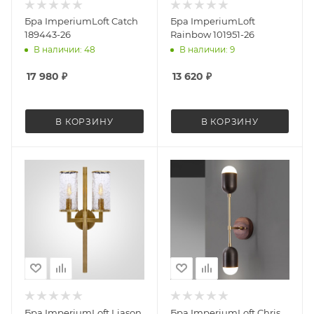
Бра ImperiumLoft Catch
Бра ImperiumLoft
189443-26
Rainbow 101951-26
В наличии: 48
В наличии: 9
17 980
₽
13 620
₽
В КОРЗИНУ
В КОРЗИНУ
Бра ImperiumLoft Liason
Бра ImperiumLoft Chris