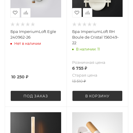
Бра ImperiumLoft Egle
Бра ImperiumLoft RH
240962-26
Boule de Cristal 156049-
22
Нет в наличии
В наличии: 11
Розничная цена
6 755
₽
Старая цена
10 250
₽
13 510
₽
ПОД ЗАКАЗ
В КОРЗИНУ