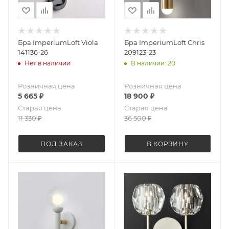
Бра ImperiumLoft Viola
Бра ImperiumLoft Chris
141136-26
209123-23
Нет в наличии
В наличии: 20
Розничная цена
Розничная цена
5 665
₽
18 900
₽
Старая цена
Старая цена
11 330
₽
36 500
₽
ПОД ЗАКАЗ
В КОРЗИНУ