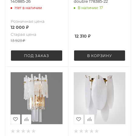
140885-26
double 178385-22
Нет в наличии
В наличии: 17
Розничная цена
12 000
₽
Старая цена
12 310
₽
13 923
₽
ПОД ЗАКАЗ
В КОРЗИНУ