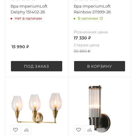
Бра ImperiumLoft
Бра ImperiumLoft
Delphy 151402-26
Rainbow 211999-26
Нет в наличии
В наличии: 13
Розничная цена
17 330
₽
Старая цена
15 990
₽
30 890
₽
ПОД ЗАКАЗ
В КОРЗИНУ