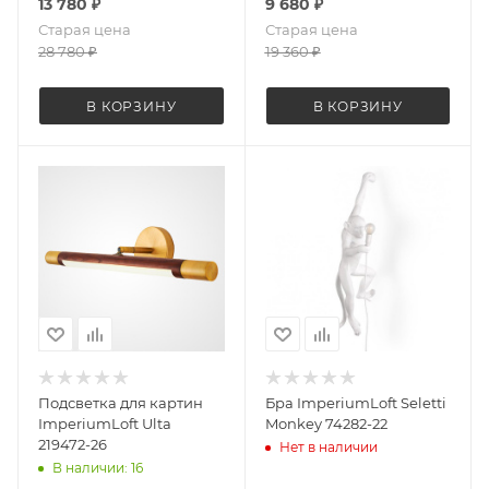
13 780
₽
9 680
₽
Старая цена
Старая цена
28 780
₽
19 360
₽
В КОРЗИНУ
В КОРЗИНУ
Подсветка для картин
Бра ImperiumLoft Seletti
ImperiumLoft Ulta
Monkey 74282-22
219472-26
Нет в наличии
В наличии: 16