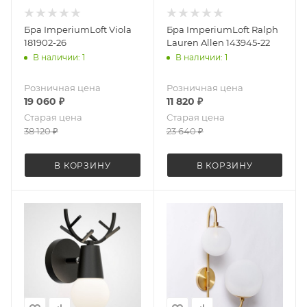
Бра ImperiumLoft Viola
Бра ImperiumLoft Ralph
181902-26
Lauren Allen 143945-22
В наличии: 1
В наличии: 1
Розничная цена
Розничная цена
19 060
₽
11 820
₽
Старая цена
Старая цена
38 120
₽
23 640
₽
В КОРЗИНУ
В КОРЗИНУ