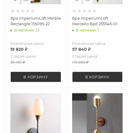
Бра ImperiumLoft Marble
Бра ImperiumLoft
Rectangle 155095-22
Marcello Bad 255546-01
В наличии: 51
В наличии: 1
Розничная цена
Розничная цена
19 820
₽
57 840
₽
Старая цена
Старая цена
35 180
₽
115 680
₽
В КОРЗИНУ
В КОРЗИНУ