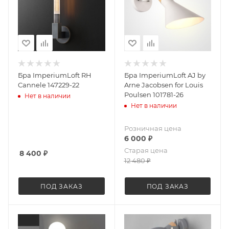
Бра ImperiumLoft RH
Бра ImperiumLoft AJ by
Cannele 147229-22
Arne Jacobsen for Louis
Poulsen 101781-26
Нет в наличии
Нет в наличии
Розничная цена
6 000
₽
Старая цена
8 400
₽
12 480
₽
ПОД ЗАКАЗ
ПОД ЗАКАЗ