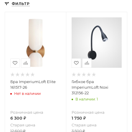
ФИЛЬТР
Бра ImperiumLoft Elite
Гибкое бра
161517-26
ImperiumLoft Noxi
312156-22
Нет в наличии
В наличии: 1
Розничная цена
Розничная цена
6 300
₽
1 750
₽
Старая цена
Старая цена
12 600
₽
3 500
₽