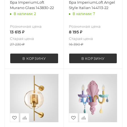
Бра ImperiumLoft
Бра ImperiumLoft Angel
Murano Glass 143830-22
Style Italian 144113-22
В наличии: 2
В наличии: 7
Розничная цена
Розничная цена
13 615
₽
8 195
₽
Старая цена
Старая цена
27 230
₽
16 390
₽
В КОРЗИНУ
В КОРЗИНУ