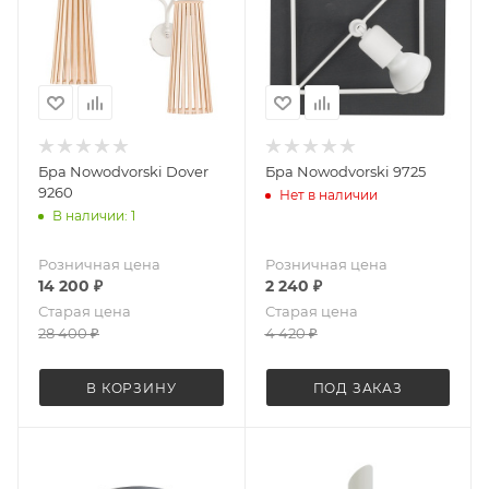
Бра Nowodvorski Dover
Бра Nowodvorski 9725
9260
Нет в наличии
В наличии: 1
Розничная цена
Розничная цена
14 200
₽
2 240
₽
Старая цена
Старая цена
28 400
₽
4 420
₽
В КОРЗИНУ
ПОД ЗАКАЗ