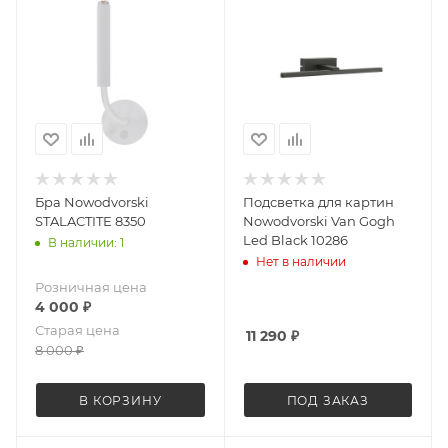
Бра Nowodvorski
Подсветка для картин
STALACTITE 8350
Nowodvorski Van Gogh
Led Black 10286
В наличии: 1
Нет в наличии
Розничная цена
4 000
₽
Старая цена
11 290
₽
8 000
₽
В КОРЗИНУ
ПОД ЗАКАЗ