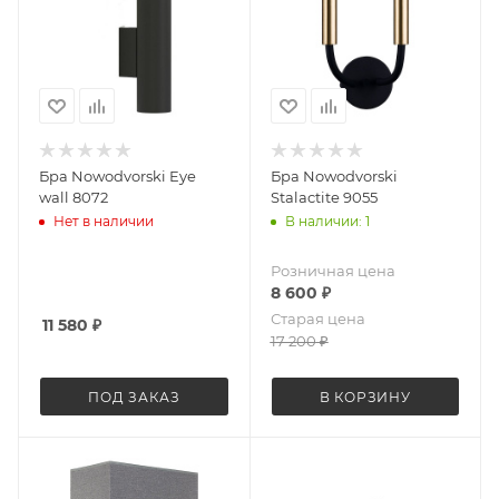
Бра Nowodvorski Eye
Бра Nowodvorski
wall 8072
Stalactite 9055
Нет в наличии
В наличии: 1
Розничная цена
8 600
₽
Старая цена
11 580
₽
17 200
₽
ПОД ЗАКАЗ
В КОРЗИНУ