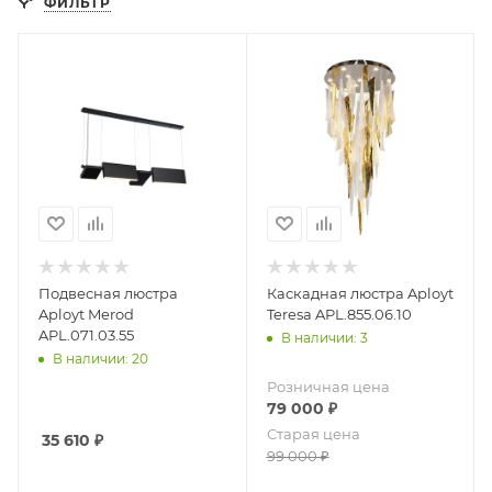
ФИЛЬТР
Подвесная люстра
Каскадная люстра Aployt
Aployt Merod
Teresa APL.855.06.10
APL.071.03.55
В наличии: 3
В наличии: 20
Розничная цена
79 000
₽
Старая цена
35 610
₽
99 000
₽