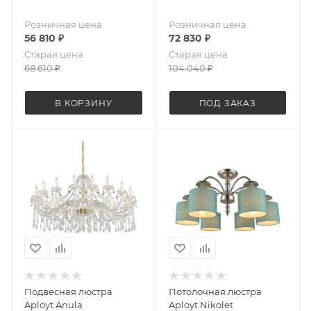
Розничная цена
Розничная цена
56 810
₽
72 830
₽
Старая цена
Старая цена
68 610
₽
104 040
₽
В КОРЗИНУ
ПОД ЗАКАЗ
Подвесная люстра
Потолочная люстра
Aployt Anula
Aployt Nikolet