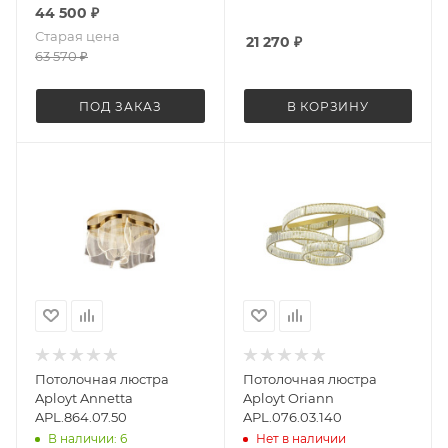
44 500
₽
Старая цена
21 270
₽
63 570
₽
ПОД ЗАКАЗ
В КОРЗИНУ
Потолочная люстра
Потолочная люстра
Aployt Annetta
Aployt Oriann
APL.864.07.50
APL.076.03.140
В наличии: 6
Нет в наличии