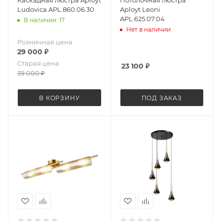
Каскадная люстра Aployt
Потолочная люстра
Ludovica APL.860.06.30
Aployt Leoni
APL.625.07.04
В наличии: 17
Нет в наличии
Розничная цена
29 000
₽
Старая цена
23 100
₽
39 000
₽
В КОРЗИНУ
ПОД ЗАКАЗ