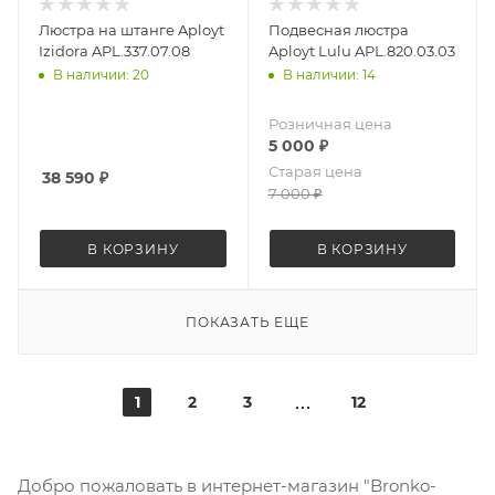
Люстра на штанге Aployt
Подвесная люстра
Izidora APL.337.07.08
Aployt Lulu APL.820.03.03
В наличии: 20
В наличии: 14
Розничная цена
5 000
₽
Старая цена
38 590
₽
7 000
₽
В КОРЗИНУ
В КОРЗИНУ
ПОКАЗАТЬ ЕЩЕ
1
2
3
12
Добро пожаловать в интернет-магазин "Bronko-