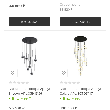
Старая цена
46 880
₽
38 820
₽
ПОД ЗАКАЗ
В КОРЗИНУ
Каскадная люстра Aployt
Каскадная люстра Aployt
Silveyn APL.059.13.56
Celcia APL.863.03.117
В наличии: 11
В наличии: 4
73 300
₽
100 350
₽