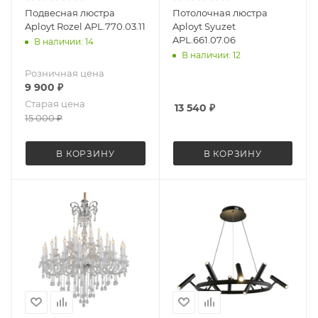
Подвесная люстра
Потолочная люстра
Aployt Rozel APL.770.03.11
Aployt Syuzet
APL.661.07.06
В наличии: 14
В наличии: 12
Розничная цена
9 900
₽
Старая цена
13 540
₽
15 000
₽
В КОРЗИНУ
В КОРЗИНУ