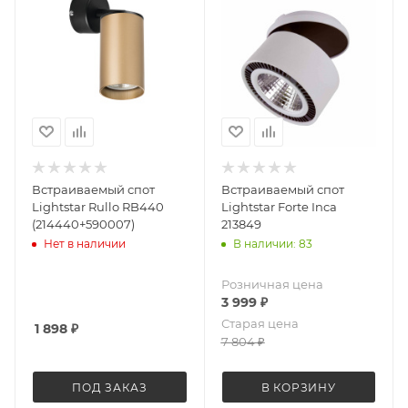
Встраиваемый спот
Встраиваемый спот
Lightstar Rullo RB440
Lightstar Forte Inca
(214440+590007)
213849
Нет в наличии
В наличии: 83
Розничная цена
3 999
₽
Старая цена
1 898
₽
7 804
₽
ПОД ЗАКАЗ
В КОРЗИНУ