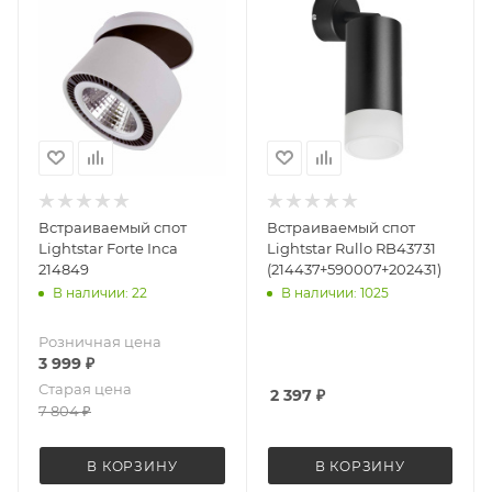
Встраиваемый спот
Встраиваемый спот
Lightstar Forte Inca
Lightstar Rullo RB43731
214849
(214437+590007+202431)
В наличии: 22
В наличии: 1025
Розничная цена
3 999
₽
Старая цена
2 397
₽
7 804
₽
В КОРЗИНУ
В КОРЗИНУ