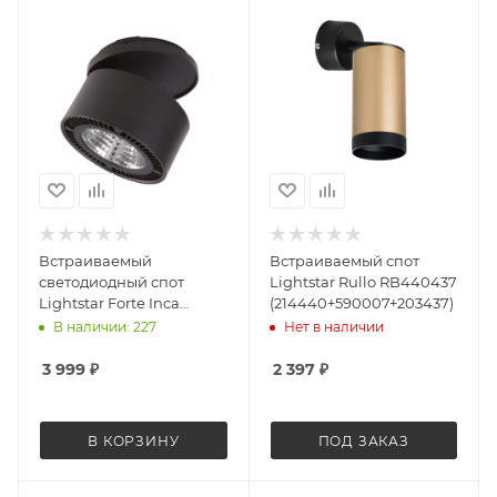
Встраиваемый
Встраиваемый спот
светодиодный спот
Lightstar Rullo RB440437
Lightstar Forte Inca
(214440+590007+203437)
213807
В наличии: 227
Нет в наличии
3 999
₽
2 397
₽
В КОРЗИНУ
ПОД ЗАКАЗ