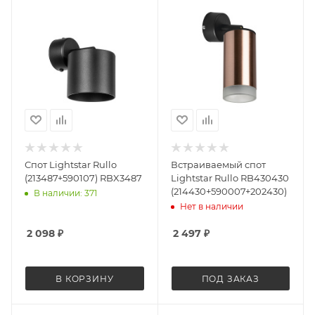
Спот Lightstar Rullo
Встраиваемый спот
(213487+590107) RBX3487
Lightstar Rullo RB430430
(214430+590007+202430)
В наличии: 371
Нет в наличии
2 098
₽
2 497
₽
В КОРЗИНУ
ПОД ЗАКАЗ