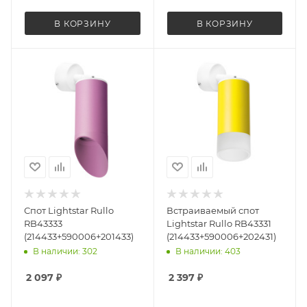
В КОРЗИНУ
В КОРЗИНУ
Спот Lightstar Rullo
Встраиваемый спот
RB43333
Lightstar Rullo RB43331
(214433+590006+201433)
(214433+590006+202431)
В наличии: 302
В наличии: 403
2 097
₽
2 397
₽