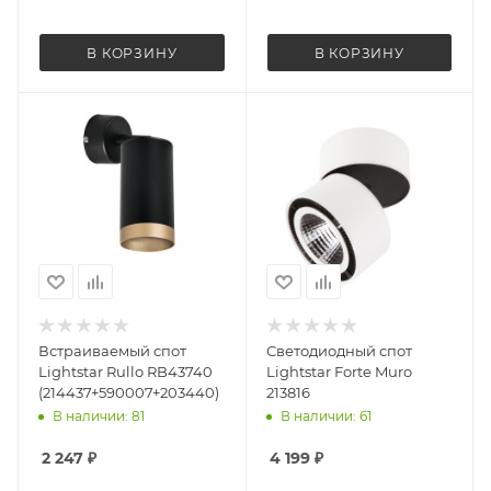
В КОРЗИНУ
В КОРЗИНУ
Встраиваемый спот
Светодиодный спот
Lightstar Rullo RB43740
Lightstar Forte Muro
(214437+590007+203440)
213816
В наличии: 81
В наличии: 61
2 247
₽
4 199
₽