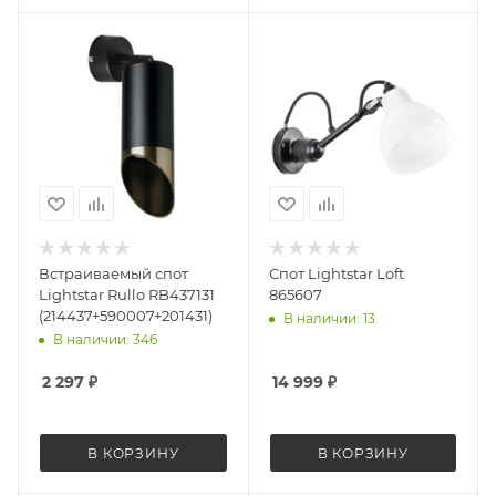
Встраиваемый спот
Спот Lightstar Loft
Lightstar Rullo RB437131
865607
(214437+590007+201431)
В наличии: 13
В наличии: 346
2 297
₽
14 999
₽
В КОРЗИНУ
В КОРЗИНУ