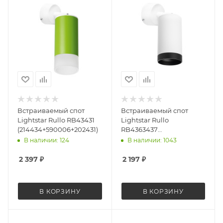
Встраиваемый спот
Встраиваемый спот
Lightstar Rullo RB43431
Lightstar Rullo
(214434+590006+202431)
RB4363437
(214436+590006+203437)
В наличии: 124
В наличии: 1043
2 397
₽
2 197
₽
В КОРЗИНУ
В КОРЗИНУ