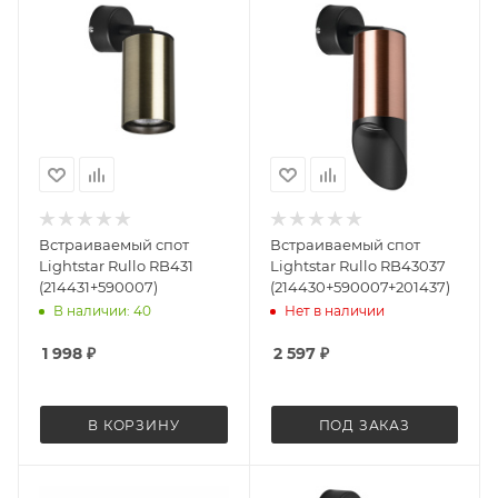
Встраиваемый спот
Встраиваемый спот
Lightstar Rullo RB431
Lightstar Rullo RB43037
(214431+590007)
(214430+590007+201437)
В наличии: 40
Нет в наличии
1 998
₽
2 597
₽
В КОРЗИНУ
ПОД ЗАКАЗ