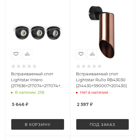
Встраиваемый спот
Встраиваемый спот
Lightstar Intero
Lightstar Rullo RB43030
(217636+217074+217074+217074)
(214430+590007+201430)
i636747474
В наличии: 258
Нет в наличии
5 646
₽
2 597
₽
В КОРЗИНУ
ПОД ЗАКАЗ