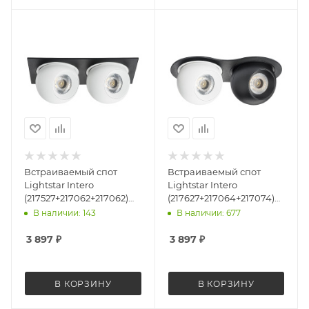
Встраиваемый спот
Встраиваемый спот
Lightstar Intero
Lightstar Intero
(217527+217062+217062)
(217627+217064+217074)
i5276262
i6276474
В наличии: 143
В наличии: 677
3 897
₽
3 897
₽
В КОРЗИНУ
В КОРЗИНУ