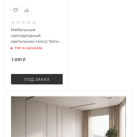
Мебельный
светодиодный
светильник Horoz Tetra-
36 белый 052-003-0120
Нет в наличии
(HL2001L7W)
HRZ33002911
1 091
₽
ПОД ЗАКАЗ